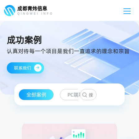
成都青炜信息

QINGWEI INFO
成功案例
认真对待每一个项目是我们一直追求的理念和宗旨
联系我们

全部案例
PC端项目
移动端项目
